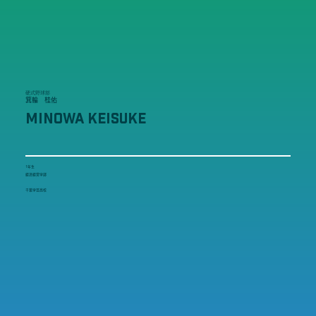
硬式野球部
箕輪 桂佑
MINOWA KEISUKE
1年生
経済経営学部
千葉学芸高校