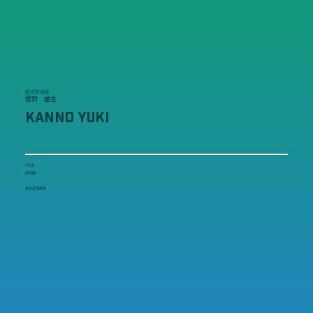
硬式野球部
菅野 雄生
KANNO YUKI
1年生
法学部
帝京長岡高校