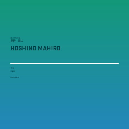
硬式野球部
星野 眞広
HOSHINO MAHIRO
1年生
法学部
聖望学園高校