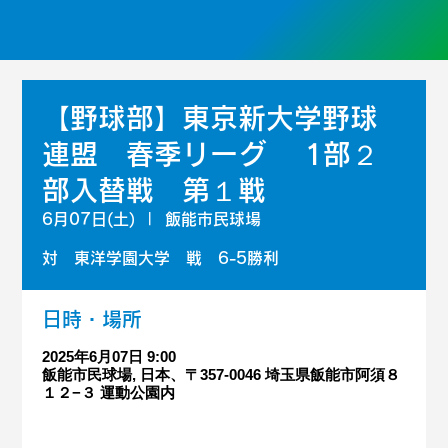
【野球部】東京新大学野球
連盟 春季リーグ 1部２
部入替戦 第１戦
6月07日(土)
  |  
飯能市民球場
対 東洋学園大学 戦 6-5勝利
日時・場所
2025年6月07日 9:00
飯能市民球場, 日本、〒357-0046 埼玉県飯能市阿須８
１２−３ 運動公園内