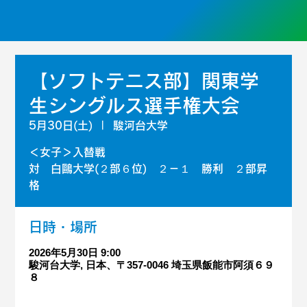
【ソフトテニス部】関東学
生シングルス選手権大会
5月30日(土)
  |  
駿河台大学
＜女子＞入替戦
対 白鷗大学(２部６位) ２－１ 勝利 ２部昇
格
日時・場所
2026年5月30日 9:00
駿河台大学, 日本、〒357-0046 埼玉県飯能市阿須６９
８