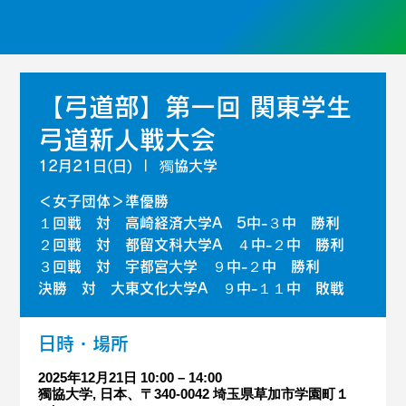
【弓道部】第一回 関東学生
弓道新人戦大会
12月21日(日)
  |  
獨協大学
＜女子団体＞準優勝
１回戦 対 高崎経済大学A 5中-３中 勝利
２回戦 対 都留文科大学A ４中-２中 勝利
３回戦 対 宇都宮大学 ９中-２中 勝利
決勝 対 大東文化大学A ９中-１１中 敗戦
日時・場所
2025年12月21日 10:00 – 14:00
獨協大学, 日本、〒340-0042 埼玉県草加市学園町１