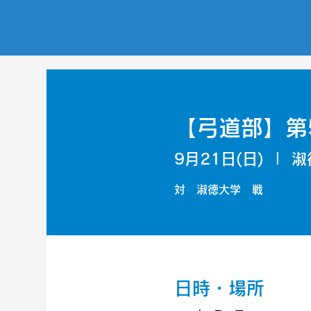
【弓道部】第
9月21日(日)
  |  
淑
対 淑徳大学 戦
日時・場所