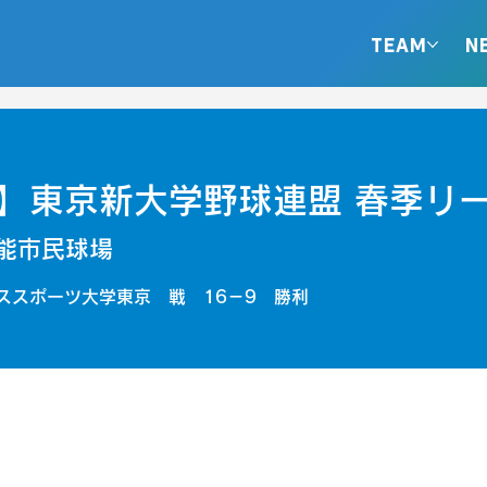
TEAM
N
】東京新大学野球連盟 春季リ
能市民球場
ススポーツ大学東京 戦 16－9 勝利