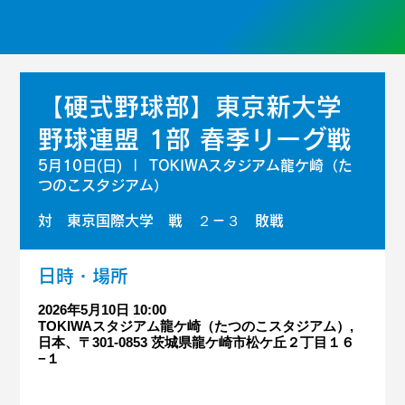
【硬式野球部】東京新大学
野球連盟 1部 春季リーグ戦
5月10日(日)
  |  
TOKIWAスタジアム龍ケ崎（た
つのこスタジアム）
対 東京国際大学 戦 ２－３ 敗戦
日時・場所
2026年5月10日 10:00
TOKIWAスタジアム龍ケ崎（たつのこスタジアム）,
日本、〒301-0853 茨城県龍ケ崎市松ケ丘２丁目１６
−１