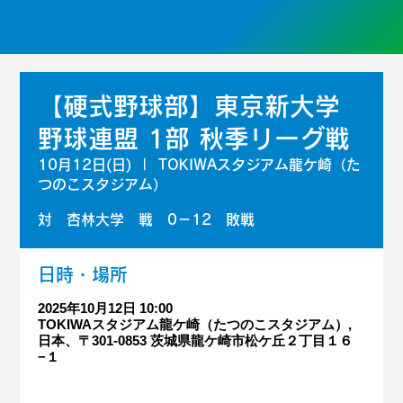
【硬式野球部】東京新大学
野球連盟 1部 秋季リーグ戦
10月12日(日)
  |  
TOKIWAスタジアム龍ケ崎（た
つのこスタジアム）
対 杏林大学 戦 0－12 敗戦
日時・場所
2025年10月12日 10:00
TOKIWAスタジアム龍ケ崎（たつのこスタジアム）,
日本、〒301-0853 茨城県龍ケ崎市松ケ丘２丁目１６
−１