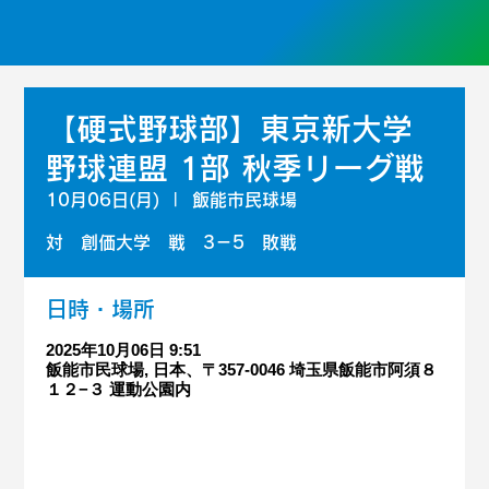
【硬式野球部】東京新大学
野球連盟 1部 秋季リーグ戦
10月06日(月)
  |  
飯能市民球場
対 創価大学 戦 3－5 敗戦
日時・場所
2025年10月06日 9:51
飯能市民球場, 日本、〒357-0046 埼玉県飯能市阿須８
１２−３ 運動公園内