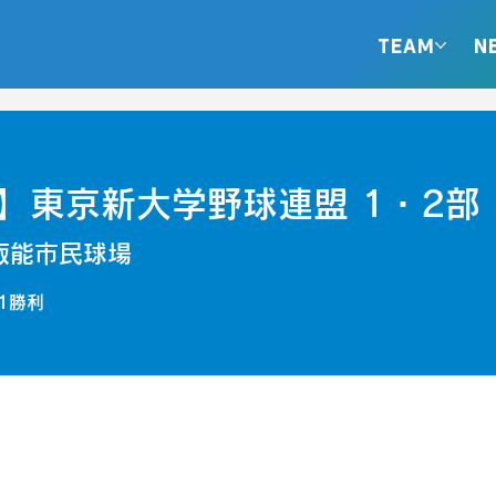
TEAM
N
】東京新大学野球連盟 1・2部
飯能市民球場
1勝利