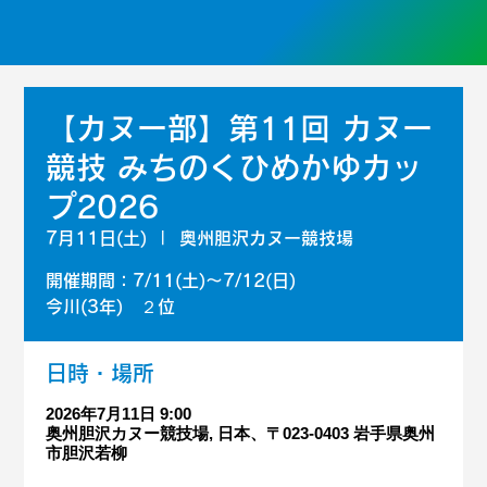
【カヌー部】第11回 カヌー
競技 みちのくひめかゆカッ
プ2026
7月11日(土)
  |  
奥州胆沢カヌー競技場
開催期間：7/11(土)～7/12(日)
今川(3年) ２位
日時・場所
2026年7月11日 9:00
奥州胆沢カヌー競技場, 日本、〒023-0403 岩手県奥州
市胆沢若柳