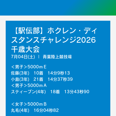
【駅伝部】ホクレン・ディ
スタンスチャレンジ2026
千歳大会
7月04日(土)
  |  
青葉陸上競技場
＜男子＞5000ｍＥ
佐藤(3年) 10着 14分9秒13
小島(3年) 21着 14分37秒39
＜男子＞5000ｍＡ
スティーブン(4年) 18着 13分43秒90
＜女子＞5000ｍＢ
丸毛(4年) 16分04秒82