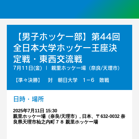
【男子ホッケー部】第44回
全日本大学ホッケー王座決
定戦・東西交流戦
7月11日(金)
  |  
親里ホッケー場（奈良/天理市）
【準々決勝】 対 朝日大学 1－6 敗戦
日時・場所
2025年7月11日 15:30
親里ホッケー場（奈良/天理市）, 日本、〒632-0032 奈
良県天理市杣之内町７８ 親里ホッケー場