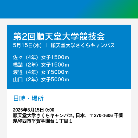
第2回順天堂大学競技会
5月15日(木)
  |  
順天堂大学さくらキャンパス
佐々（4年）女子1500ｍ
橋詰（2年）女子1500ｍ
渡邉（4年）女子5000m
山口（2年）女子5000ｍ
日時・場所
2025年5月15日 0:00
順天堂大学さくらキャンパス, 日本、〒270-1606 千葉
県印西市平賀学園台１丁目１