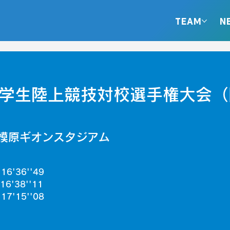
TEAM
N
東学生陸上競技対校選手権大会
模原ギオンスタジアム
'36''49
'38''11
'15''08