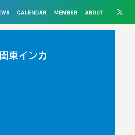
EWS
CALENDAR
MEMBER
ABOUT
（関東インカ