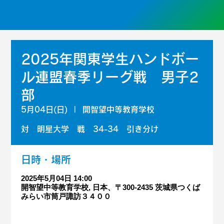
2025年関東学生ハンドボー
ル連盟春季リーグ戦 男子2
部
5月04日(日)
  |  
開智望中等教育学校
対 明星大学 戦 34-34 引き分け
日時・場所
2025年5月04日 14:00
開智望中等教育学校, 日本、〒300-2435 茨城県つくば
みらい市筒戸諏訪３４００