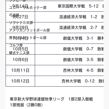
ラグビー部
9月14日
東京国際大学戦　5-12　敗
ユニバーサルホッケー部
弓道部
9月27日
流通経済大学戦　1-2　敗戦
ソフトテニス部
9月28日
流通経済大学戦　2-7　敗戦
アメリカンフットボール部
男子バスケットボール部
10月4日
創価大学戦　3-1　勝利
ゴルフ部
10月5日
創価大学戦　0-7　敗戦
硬式テニス部
10月6日
創価大学戦　3-5　敗戦
10月11日
杏林大学戦　4-5　敗戦
10月12日
杏林大学戦　0-12　敗戦
東京新大学野球連盟秋季リーグ　1部2部入替戦　
1部残留（2勝0敗）