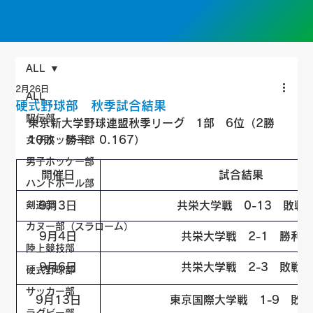
ALL
2月26日
ALL
硬式野球部 秋季試合結果
駅伝部
東京新大学野球連盟秋季リーグ　1部　6位（2勝
10敗　勝率：0.167）
女子ホッケー部
男子ホッケー部
開催日
試合結果
ハンドボール部
剣道部
9月3日
共栄大学戦　0-13　敗戦
カヌー部（スラローム）
9月4日
共栄大学戦　2-1　勝利
陸上競技部
9月6日
共栄大学戦　2-3　敗戦
硬式野球部
サッカー部
9月13日
東京国際大学戦　1-9　敗戦