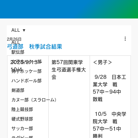
ALL
2月26日
ALL
弓道部 秋季試合結果
駅伝部
女子ホッケー部
2025/9/13～
第57回関東学
＜男子＞
10/4
生弓道選手権大
男子ホッケー部
会
 9/28　日本工
ハンドボール部
業大学　戦　
剣道部
57中－94中　
敗戦
カヌー部（スラローム）
陸上競技部
 10/5　中央学
硬式野球部
院大学　戦　
サッカー部
57中ー51中　
勝利