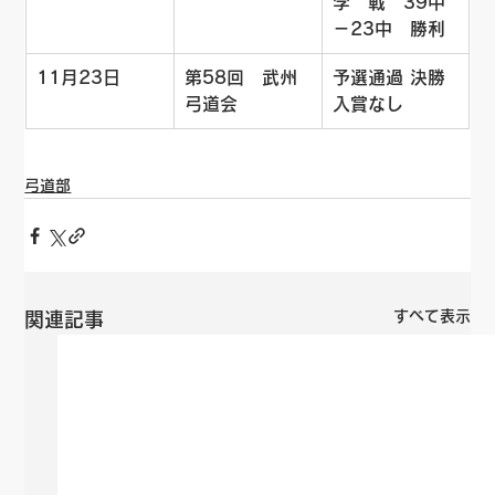
学　戦　39中
－23中　勝利
11月23日
第58回　武州
予選通過 決勝
弓道会
入賞なし
弓道部
すべて表示
関連記事