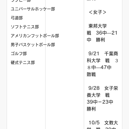
ラグビー部
ユニバーサルホッケー部
 ＜女子＞
弓道部
 東邦大学　
ソフトテニス部
戦　36中―21
アメリカンフットボール部
中　勝利
男子バスケットボール部
 9/21　千葉商
ゴルフ部
科大学　戦　３
硬式テニス部
８中―47中　
敗戦
 9/28　女子栄
養大学　戦　
39中－23中　
勝利
 10/5　文教大