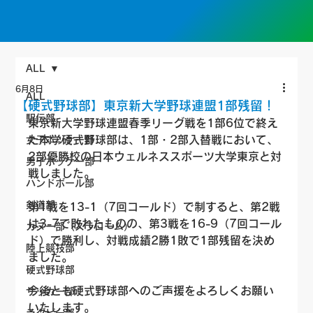
ALL
6月8日
ALL
【硬式野球部】東京新大学野球連盟1部残留！
駅伝部
東京新大学野球連盟春季リーグ戦を1部6位で終え
た本学硬式野球部は、1部・2部入替戦において、
女子ホッケー部
2部優勝校の日本ウェルネススポーツ大学東京と対
男子ホッケー部
戦しました。
ハンドボール部
剣道部
第1戦を13-1（7回コールド）で制すると、第2戦
は3-7で敗れたものの、第3戦を16-9（7回コール
カヌー部（スラローム）
ド）で勝利し、対戦成績2勝1敗で1部残留を決め
陸上競技部
ました。
硬式野球部
今後とも硬式野球部へのご声援をよろしくお願い
サッカー部
いたします。