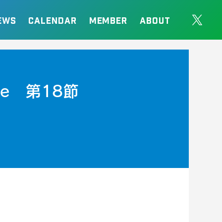
EWS
CALENDAR
MEMBER
ABOUT
e 第18節