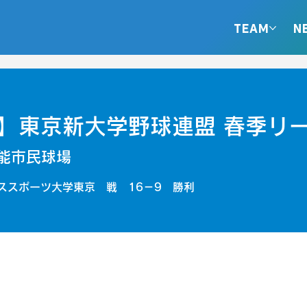
TEAM
N
】東京新大学野球連盟 春季リ
能市民球場
ススポーツ大学東京 戦 16－9 勝利